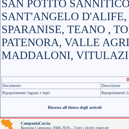
SAN POTITO SANNITICO
SANT'ANGELO D'ALIFE,
SPARANISE, TEANO , TO
PATENORA, VALLE AGRI
MADDALONI, VITULAZ
D
Documento
Descrizione
Ripopolamenti fagiani e lepri
Ripopolamenti fa
Ritorna all'elenco degli articoli
CampaniaCaccia
Regione Campania 2008-2026 - Tutti i diritti riservati