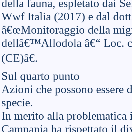
della fauna, espletato dai Ser
Wwf Italia (2017) e dal dott
â€œMonitoraggio della mig
dellâ€™Allodola â€“ Loc. 
(CE)â€.
Sul quarto punto
Azioni che possono essere di
specie.
In merito alla problematica
Campania ha rispettato il div