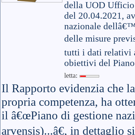
della UOD Ufficio
del 20.04.2021, a
nazionale dellâ€™
delle misure previs
tutti i dati relativ
obiettivi del Pia
letta:
Il Rapporto evidenzia che l
propria competenza, ha ottem
il â€œPiano di gestione na
arvensis)...â€, in dettaglio s